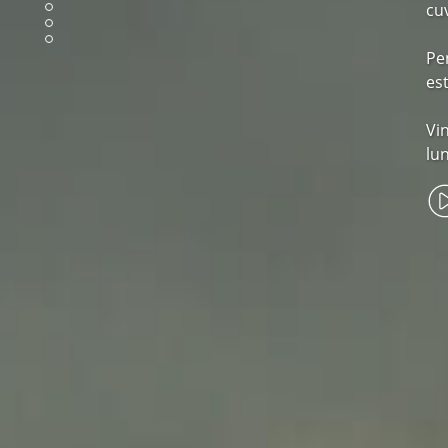
cu
Pe
es
Vi
lu