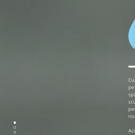
Da
pe
sp
sc
pe
no
Ac