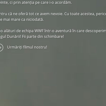
vinte, ci prin atenția pe care i-o acordăm.
ntru că ne oferă tot ce avem nevoie. Cu toate acestea, perico
te mai mare ca niciodată.
no alături de echipa WWF într-o aventură în care descoper
ngul Dunării! Fii parte din schimbare!
Urmăriți filmul nostru!