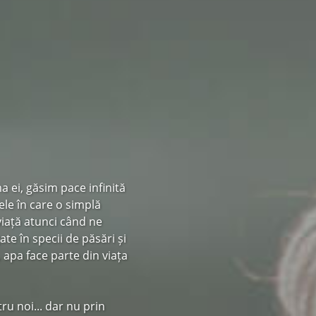
 ei, găsim pace infinită
ele în care o simplă
viață atunci când ne
te în specii de păsări și
 apa face parte din viața
u noi... dar nu prin