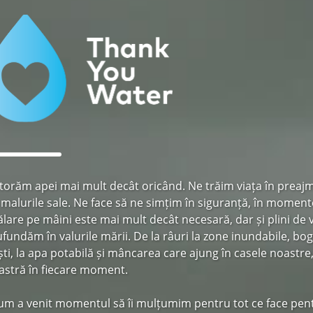
torăm apei mai mult decât oricând. Ne trăim viața în preajma
 malurile sale. Ne face să ne simțim în siguranță, în moment
ălare pe mâini este mai mult decât necesară, dar și plini de 
ufundăm în valurile mării. De la râuri la zone inundabile, boga
ști, la apa potabilă și mâncarea care ajung în casele noastre,
astră în fiecare moment.
um a venit momentul să îi mulțumim pentru tot ce face pentr