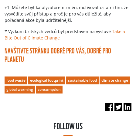
+1. Můžete být katalyzátorem změn, motivovat ostatní tím, že
vysvětlíte svůj přístup a proč je pro vás důležité, aby
pořádaná akce byla udržitelnější.
* Výzkum britských vědců byl představen na výstavě
Take a
Bite Out of Climate Change
NAVŠTIVTE STRÁNKU DOBRÉ PRO VÁS, DOBRÉ PRO
PLANETU
food waste
ecological footprint
sustainable food
climate change
global warming
consumption
FOLLOW US