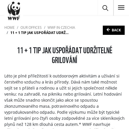
To
HOME
OUR OFFICES
WWF IN CZECHIA
BACK
11 + 1 TIP JAK USPOŘÁDAT UDRŽITELNÉ GRILOVÁNÍ
11 + 1 TIP JAK USPOŘÁDAT UDRŽITELNÉ
GRILOVÁNÍ
Léto je plné příležitostí k outdoorovým aktivitám a užívání si
čerstvého vzduchu a krás přírody. Dává nám také možnost
sejít se s přáteli a rodinou a užít si jejich společnost někde
venku: na zahradě, na pikniku nebo grilování. Letní hodování
však může snadno skončit jako akce se spoustou
zkonzumovaného masa, potravinového odpadu a
vyprodukovaného odpadu. Podle výzkumu může být typické
letní grilování pro čtyři osoby zodpovědné za více skleníkových
plynů než 128 km dlouhá cesta autem.* WWF navrhuje