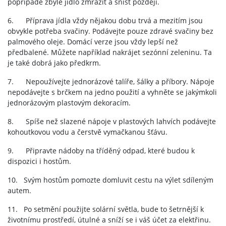
popřípadě zbylé jídlo zmrazit a sníst později.
6. Příprava jídla vždy nějakou dobu trvá a mezitím jsou
obvykle potřeba svačiny. Podávejte pouze zdravé svačiny bez
palmového oleje. Domácí verze jsou vždy lepší než
předbalené. Můžete například nakrájet sezónní zeleninu. Ta
je také dobrá jako předkrm.
7. Nepoužívejte jednorázové talíře, šálky a příbory. Nápoje
nepodávejte s brčkem na jedno použití a vyhněte se jakýmkoli
jednorázovým plastovým dekoracím.
8. Spíše než slazené nápoje v plastových lahvích podávejte
kohoutkovou vodu a čerstvě vymačkanou šťávu.
9. Připravte nádoby na tříděný odpad, které budou k
dispozici i hostům.
10. Svým hostům pomozte domluvit cestu na výlet sdíleným
autem.
11. Po setmění použijte solární světla, bude to šetrnější k
životnímu prostředí, útulné a sníží se i váš účet za elektřinu.