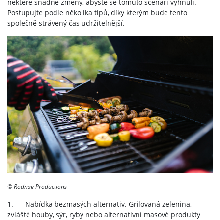
některé snadné změny, abyste se tomuto scénáři vyhnuli.
Postupujte podle několika tipů, díky kterým bude tento
společně strávený čas udržitelnější.
© Rodnae Productions
1. Nabídka bezmasých alternativ. Grilovaná zelenina,
zvláště houby, sýr, ryby nebo alternativní masové produkty