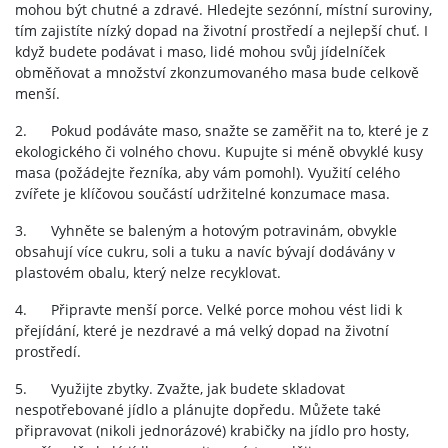
mohou být chutné a zdravé. Hledejte sezónní, místní suroviny,
tím zajistíte nízký dopad na životní prostředí a nejlepší chuť. I
když budete podávat i maso, lidé mohou svůj jídelníček
obměňovat a množství zkonzumovaného masa bude celkově
menší.
2. Pokud podáváte maso, snažte se zaměřit na to, které je z
ekologického či volného chovu. Kupujte si méně obvyklé kusy
masa (požádejte řezníka, aby vám pomohl). Využití celého
zvířete je klíčovou součástí udržitelné konzumace masa.
3. Vyhněte se baleným a hotovým potravinám, obvykle
obsahují více cukru, soli a tuku a navíc bývají dodávány v
plastovém obalu, který nelze recyklovat.
4. Připravte menší porce. Velké porce mohou vést lidi k
přejídání, které je nezdravé a má velký dopad na životní
prostředí.
5. Využijte zbytky. Zvažte, jak budete skladovat
nespotřebované jídlo a plánujte dopředu. Můžete také
připravovat (nikoli jednorázové) krabičky na jídlo pro hosty,